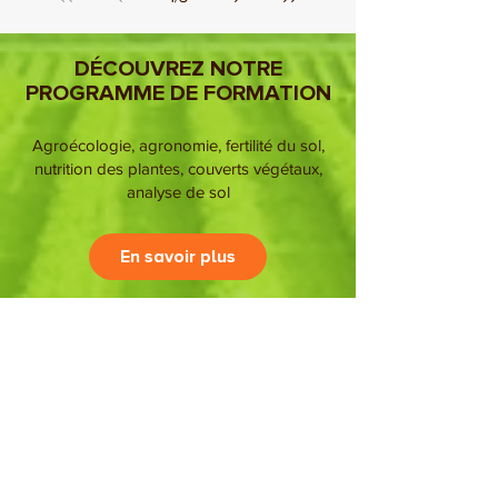
nutrition des plantes | Rôles et pratiques
1
/
3
DÉCOUVREZ NOTRE
PROGRAMME DE FORMATION
Agroécologie, agronomie, fertilité du sol,
nutrition des plantes, couverts végétaux,
analyse de sol
En savoir plus
Pour découvrir une formation spécifique,
cliquer sur la photo correspondante ci-