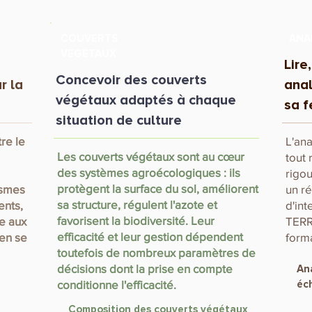
COUVERTS
ANA
VÉGÉTAUX
Lire
Concevoir des couverts
r la
anal
végétaux adaptés à chaque
sa f
situation de culture
re le
L'ana
Les couverts végétaux sont au cœur
tout
des systèmes agroécologiques : ils
rigou
protègent la surface du sol, améliorent
ismes
un ré
sa structure, régulent l'azote et
ents,
d'int
favorisent la biodiversité. Leur
ce aux
TERR
efficacité et leur gestion dépendent
ien se
forma
toutefois de nombreux paramètres de
décisions dont la prise en compte
Ana
conditionne l'efficacité.
éch
Composition des couverts végétaux