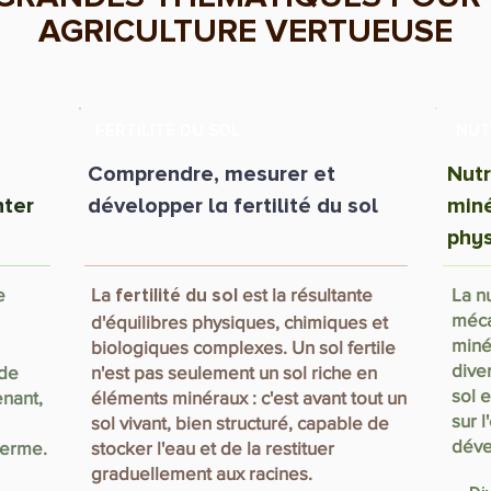
AGRICULTURE VERTUEUSE
FERTILITÉ DU SOL
NUT
Comprendre, mesurer et
Nutr
nter
développer la fertilité du sol
min
phys
e
La
est la résultante
La nu
fertilité du sol
méca
d'équilibres physiques, chimiques et
miné
biologiques complexes. Un sol fertile
dive
 de
n'est pas seulement un sol riche en
sol e
enant,
éléments minéraux : c'est avant tout un
sur 
sol vivant, bien structuré, capable de
dév
terme.
stocker l'eau et de la restituer
graduellement aux racines.