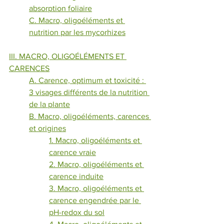
absorption foliaire
C. Macro, oligoéléments et 
nutrition par les mycorhize
s
III. MACRO, OLIGOÉLÉMENTS ET 
CARENCES
A. Carence, optimum et toxicité : 
3 visages différents de la nutrition 
de la plante
B. Macro, oligoéléments, carences 
et origines
1. 
Macro, oligoéléments
 et 
carence vraie
2. 
Macro, oligoéléments
 et 
carence induite
3. 
Macro, oligoéléments
 et 
c
arence engendrée par le 
pH-redox du sol