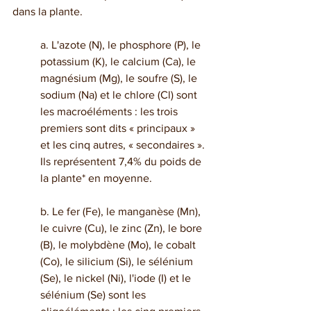
dans la plante.
a. L'azote (N), le phosphore (P), le 
potassium (K), le calcium (Ca), le 
magnésium (Mg), le soufre (S), le 
sodium (Na) et le chlore (Cl) sont 
les macroéléments : les trois 
premiers sont dits « principaux » 
et les cinq autres, « secondaires ». 
Ils représentent 7,4% du poids de 
la plante* en moyenne.
b. Le fer (Fe), le manganèse (Mn), 
le cuivre (Cu), le zinc (Zn), le bore 
(B), le molybdène (Mo), le cobalt 
(Co), le silicium (Si), le sélénium 
(Se), le nickel (Ni), l'iode (I) et le 
sélénium (Se) sont les 