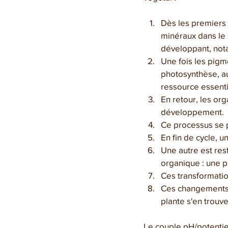
Dès les premiers 
minéraux dans le 
développant, nota
Une fois les pigm
photosynthèse, au
ressource essenti
En retour, les or
développement.
Ce processus se p
En fin de cycle, u
Une autre est res
organique : une p
Ces transformation
Ces changements i
plante s'en trouve
Le couple pH/potentie