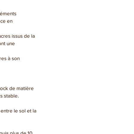
éléments 
nce en 
cres issus de la 
ont une 
res à son 
tock de matière 
s stable.
tre le sol et la 
uis plus de 10 