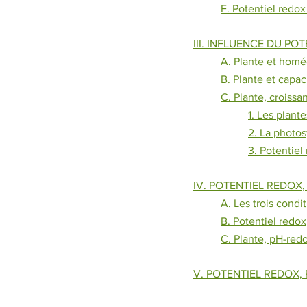
F. Potentiel redox
III. INFLUENCE DU PO
A. Plante et homé
B. Plante et capac
C. Plante, croissa
1. Les plant
2. La photo
3. Potentiel
IV. POTENTIEL REDOX,
A. Les trois condi
B. Potentiel redox
C. Plante, pH-red
V. POTENTIEL REDOX,