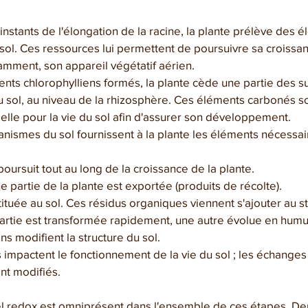
instants de l'élongation de la racine, la plante prélève des 
sol. Ces ressources lui permettent de poursuivre sa croissa
mment, son appareil végétatif aérien.
ents chlorophylliens formés, la plante cède une partie des su
 sol, au niveau de la rhizosphère. Ces éléments carbonés s
elle pour la vie du sol afin d'assurer son développement.
ganismes du sol fournissent à la plante les éléments nécessai
oursuit tout au long de la croissance de la plante.
ne partie de la plante est exportée (produits de récolte).
tituée au sol. Ces résidus organiques viennent s'ajouter au s
artie est transformée rapidement, une autre évolue en humu
s modifient la structure du sol. 
mpactent le fonctionnement de la vie du sol ; les échanges en
nt modifiés.
l redox est omniprésent dans l'ensemble de ces étapes. Dep