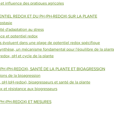
 et influence des pratiques agricoles
TENTIEL REDOX ET DU PH (PH-REDOX) SUR LA PLANTE
ostasie
ité d'adaptation au stress
nce et potentiel redox
es évoluent dans une plage de potentiel redox spécifique
synthèse, un mécanisme fondamental pour l'équilibre de la plant
 redox, pH et cycle de la plante
 PH (PH-REDOX), SANTÉ DE LA PLANTE ET BIOAGRESSION
tions de la bioagression
, pH (pH-redox), bioagresseurs et santé de la plante
ox et résistance aux biogresseurs
 PH (PH-REDOX) ET MESURES