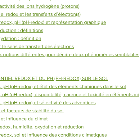
l’activité des ions hydrogène (protons)
el redox et les transferts d’électron(s)
 redox, pH (pH-redox) et représentation graphique
duction : définitions
dation : définition
 le sens de transfert des électrons
x notions différentes pour décrire deux phénomènes semblables
ENTIEL REDOX ET DU PH (PH-REDOX) SUR LE SOL
, pH (pH-redox) et état des éléments chimiques dans le sol
, pH (pH-redox), disponibilité, carence et toxicité en éléments m
, pH (pH-redox) et sélectivité des adventices
et facteurs de stabilité du sol
 et influence du climat
 redox, humidité, oxydation et réduction
 redox, sol et influence des conditions climatiques