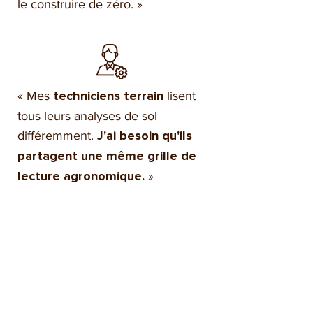
le construire de zéro. »
« Mes
lisent
techniciens terrain
tous leurs analyses de sol
différemment.
J'ai besoin qu'ils
partagent une même grille de
»
lecture agronomique.
CE QUE CETTE FORMATION
CHANGE POUR VOUS
L'analyse de sol est un langage.
Comme tout langage, il s'apprend.