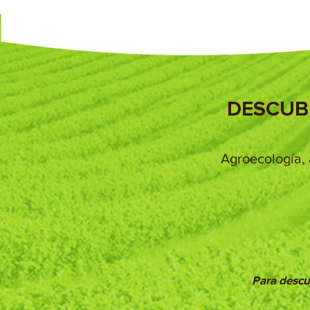
DESCUB
Agroecología, 
Para descub