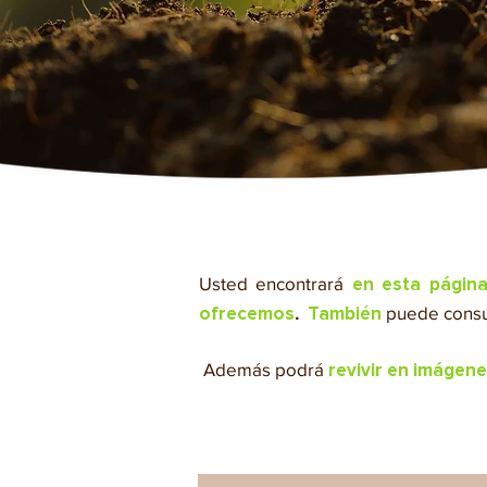
Usted encontrará
en esta págin
.
puede
consu
ofrecemos
También
​
Además podrá
revivir en imágen