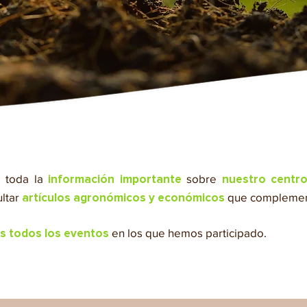
toda la
sobre
a
información importante
nuestro centr
ltar
que
complemen
artículos agronómicos y económicos
en los que hemos participado.
es todos los eventos