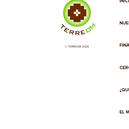
INIC
NUE
FIN
© TERREOM 2026
CER
¿QU
EL 