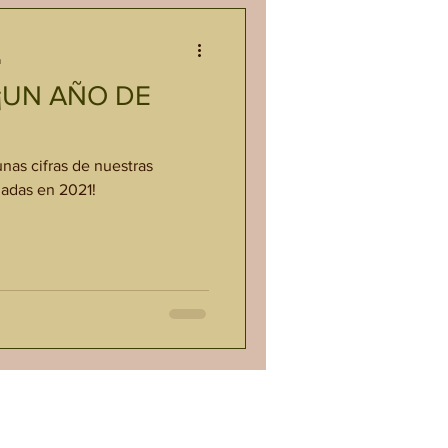
a
 ¡UN AÑO DE
nas cifras de nuestras
zadas en 2021!