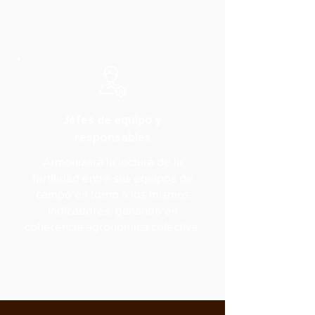
Jefes de equipo y
responsables
Armonizará la lectura de la
fertilidad entre sus equipos de
campo en torno a los mismos
indicadores, ganando en
coherencia agronómica colectiva.