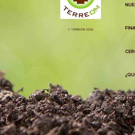
NUE
FIN
© TERREOM 2026
CER
¿QU
EL 
CO