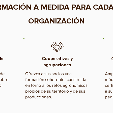
MACIÓN A MEDIDA PARA CADA
ORGANIZACIÓN
de
Cooperativas y
agrupaciones
 de
Ofrezca a sus socios una
Ampl
sobre
formación coherente, construida
mód
o,
en torno a los retos agronómicos
cert
propios de su territorio y de sus
a su
producciones.
ped