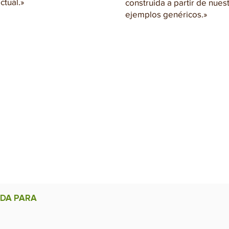
tual.»
construida a partir de nues
ejemplos genéricos.»
 CAMBIA
dad a un programa ya existente, es el programa el que se a
s, el contenido, la duración y las modalidades pedagógicas, 
otación, su grupo o su organización.
ADA PARA