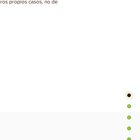
tros propios casos, no de
dapta a su necesidad.
para una formación