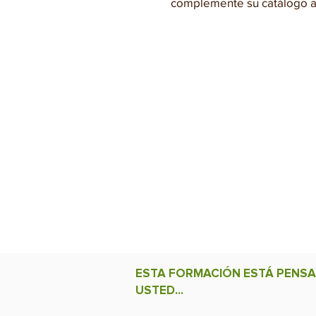
complemente su catálogo ac
LO QUE ESTA FORMACIÓN
En lugar de adaptar su necesi
Definimos juntos los objetivo
verdaderamente útil a su expl
ESTA FORMACIÓN ESTÁ PENS
USTED...