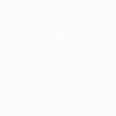
Docentes y centros
pedagógicos
Ofrezca a sus alumnos un
contenido diseñado
 de
Desa
específicamente para ellos,
ón
agr
basado en casos reales y no en
equ
ejemplos genéricos.
prá