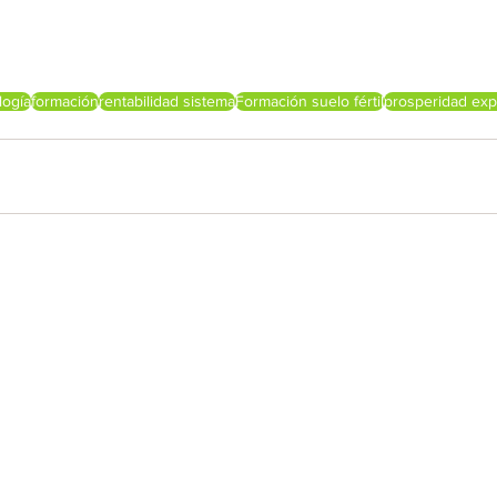
logía
formación
rentabilidad sistema
Formación suelo fértil
prosperidad exp