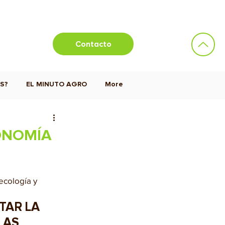
Contacto
S?
EL MINUTO AGRO
More
ONOMÍA
ecología y 
AR LA 
LAS 