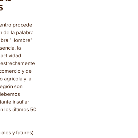
S
entro procede 
n de la palabra 
labra "Hombre" 
sencia, la 
 actividad 
estrechamente 
 comercio y de 
 agrícola y la 
región son 
 debemos 
ante insuflar 
n los últimos 50 
ales y futuros) 