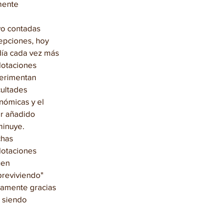
mente 
vo contadas 
epciones, hoy 
día cada vez más 
lotaciones 
erimentan 
cultades 
nómicas y el 
or añadido 
minuye. 
has 
lotaciones 
uen 
breviviendo" 
camente gracias 
 siendo 