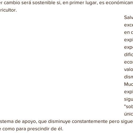
 cambio será sostenible si, en primer lugar, es económica
icultor. 
Sal
exc
en 
exp
exp
difi
eco
val
dis
Muc
exp
sig
"so
úni
sistema de apoyo, que disminuye constantemente pero sigue
como para prescindir de él.